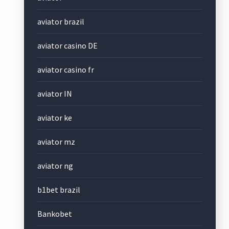
aviator brazil
aviator casino DE
aviator casino fr
aviator IN
aviator ke
aviator mz
aviator ng
b1bet brazil
Bankobet