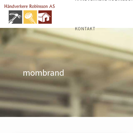
KONTAKT
mombrand