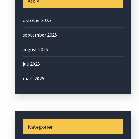
Arkiv
oktober 2025
september 2025
august 2025
juli 2025
mars 2025
Kategorier