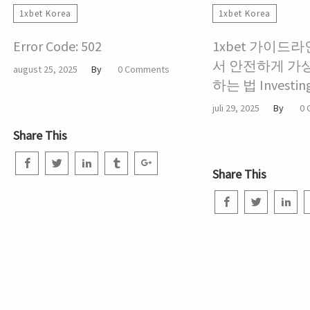
1xbet Korea
1xbet Korea
Error Code: 502
1xbet 가이드
서 안전하게 가
august 25, 2025
By
0 Comments
하는 법 Investin
juli 29, 2025
By
0 
Share This
Share This