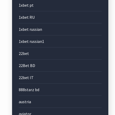
1xbet pt
1xbet RU
1xbet russian
1xbet russian1
22bet
22Bet BD
22bet IT
888starz bd
austria
aviator