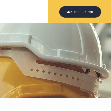
GRATIS BEFARING