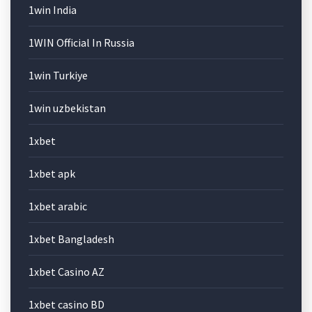
1win India
1WIN Official In Russia
1win Turkiye
1win uzbekistan
1xbet
1xbet apk
1xbet arabic
1xbet Bangladesh
1xbet Casino AZ
1xbet casino BD