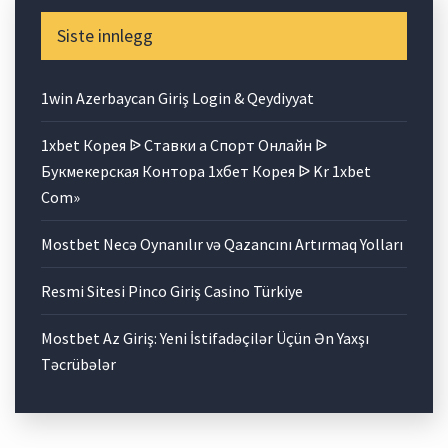
Siste innlegg
1win Azerbaycan Giriş Login & Qeydiyyat
1xbet Корея ᐉ Ставки а Спорт Онлайн ᐉ
Букмекерская Контора 1хбет Корея ᐉ Kr 1xbet
Com»
Mostbet Necə Oynanılır və Qazancını Artırmaq Yolları
Resmi Sitesi Pinсo Giriş Casino Türkiye
Mostbet Az Giriş: Yeni İstifadəçilər Üçün Ən Yaxşı
Təcrübələr