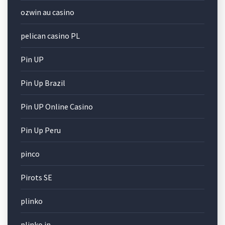
ozwin au casino
pelican casino PL
Pin UP
Pin Up Brazil
Pin UP Online Casino
Pin Up Peru
pinco
Pirots SE
plinko
plinko in