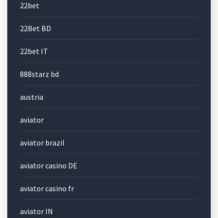
22bet
22Bet BD
22bet IT
888starz bd
austria
aviator
aviator brazil
aviator casino DE
aviator casino fr
aviator IN