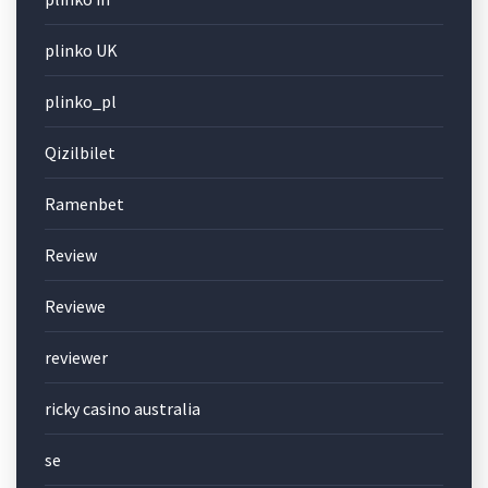
plinko UK
plinko_pl
Qizilbilet
Ramenbet
Review
Reviewe
reviewer
ricky casino australia
se