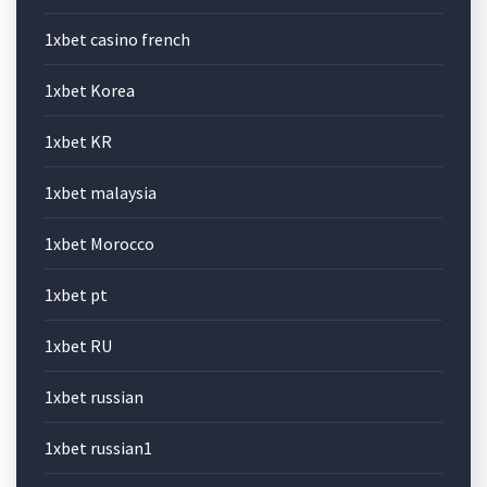
1xbet casino french
1xbet Korea
1xbet KR
1xbet malaysia
1xbet Morocco
1xbet pt
1xbet RU
1xbet russian
1xbet russian1