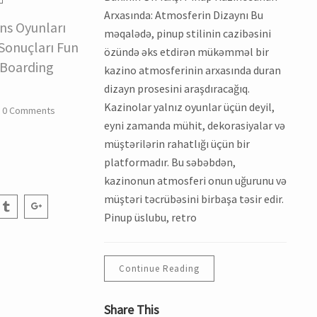
Arxasında: Atmosferin Dizaynı Bu
ns Oyunları
məqalədə, pinup stilinin cazibəsini
Sonuçları Fun
özündə əks etdirən mükəmməl bir
 Boarding
kazino atmosferinin arxasında duran
dizayn prosesini araşdıracağıq.
Kazinolar yalnız oyunlar üçün deyil,
0 Comments
eyni zamanda mühit, dekorasiyalar və
müştərilərin rahatlığı üçün bir
platformadır. Bu səbəbdən,
kazinonun atmosferi onun uğurunu və
müştəri təcrübəsini birbaşa təsir edir.
Pinup üslubu, retro
Continue Reading
Share This