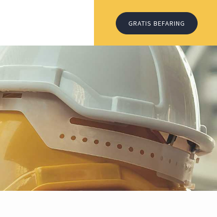
GRATIS BEFARING