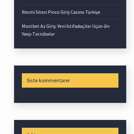
Resmi Sitesi Pinсo Giriş Casino Türkiye
Mostbet Az Giriş: Yeni İstifadəçilər Üçün Ən
Yaxşı Təcrübələr
Siste kommentarer