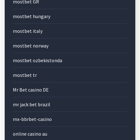
mostbet GR
mostbet hungary
mostbet italy
mostbet norway
mostbet ozbekistonda
mostbet tr
Mr Bet casino DE
mr jack bet brazil
mx-bbrbet-casino
online casino au