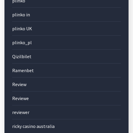
plinko
plinko in
plinko UK
plinko_pl
Qizilbilet
Ramenbet
Review
Reviewe
reviewer
ricky casino australia