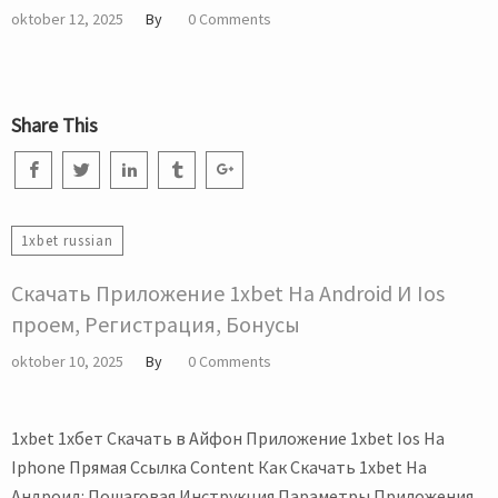
oktober 12, 2025
By
0 Comments
Share This
1xbet russian
Скачать Приложение 1xbet На Android И Ios
проем, Регистрация, Бонусы
oktober 10, 2025
By
0 Comments
1xbet 1хбет Скачать в Айфон Приложение 1xbet Ios На
Iphone Прямая Ссылка Content Как Скачать 1xbet На
Андроид: Пошаговая Инструкция Параметры Приложения