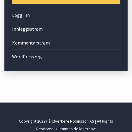
Logg inn
Innleggsstrøm
Kommentarstrøm
WordPress.org
Copyright 2022 Håndverkere Robinsson AS | All Rights
Reserved | Hjemmeside levert av: