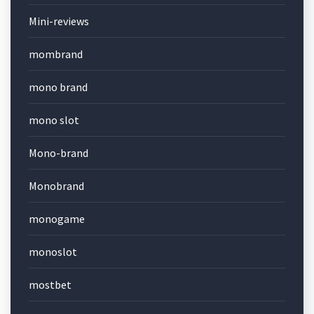
Mini-reviews
mombrand
mono brand
mono slot
Mono-brand
Monobrand
monogame
monoslot
mostbet