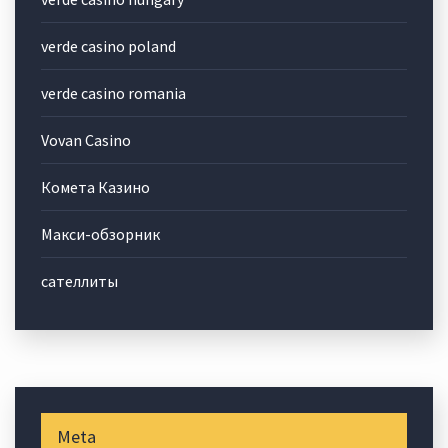
verde casino poland
verde casino romania
Vovan Casino
Комета Казино
Макси-обзорник
сателлиты
Meta