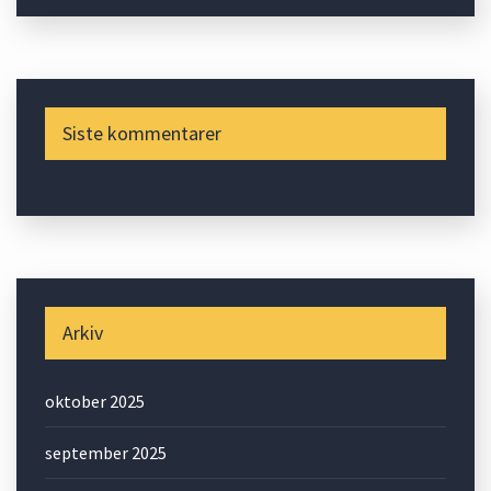
Siste kommentarer
Arkiv
oktober 2025
september 2025