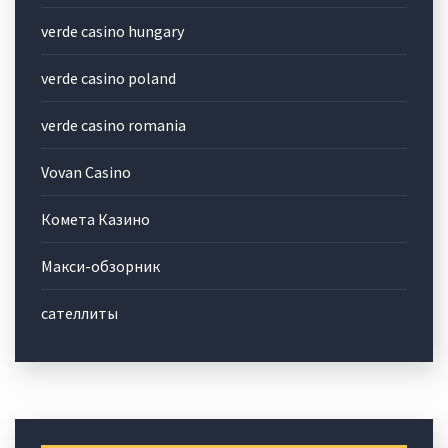
verde casino hungary
verde casino poland
verde casino romania
Vovan Casino
Комета Казино
Макси-обзорник
сателлиты