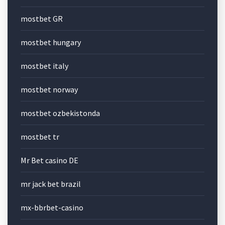
mostbet GR
mostbet hungary
mostbet italy
mostbet norway
mostbet ozbekistonda
mostbet tr
Mr Bet casino DE
mr jack bet brazil
mx-bbrbet-casino