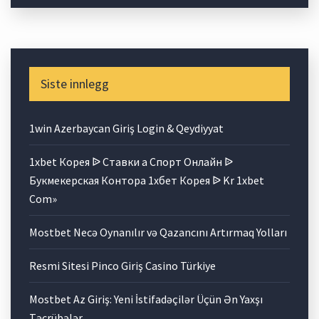
Siste innlegg
1win Azerbaycan Giriş Login & Qeydiyyat
1xbet Корея ᐉ Ставки а Спорт Онлайн ᐉ
Букмекерская Контора 1хбет Корея ᐉ Kr 1xbet
Com»
Mostbet Necə Oynanılır və Qazancını Artırmaq Yolları
Resmi Sitesi Pinсo Giriş Casino Türkiye
Mostbet Az Giriş: Yeni İstifadəçilər Üçün Ən Yaxşı
Təcrübələr