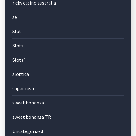
ricky casino australia
se
Slot
Slots
Slots`
slottica
sugar rush
sweet bonanza
sweet bonanza TR
Uncategorized