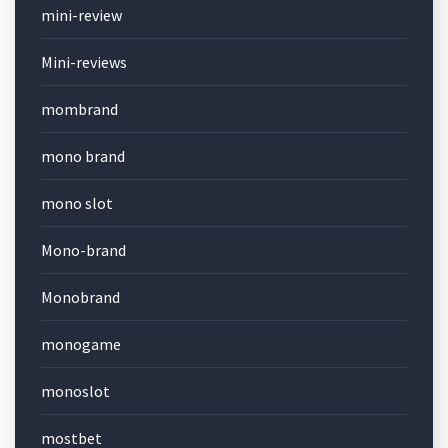
mini-review
Mini-reviews
mombrand
mono brand
mono slot
Mono-brand
Monobrand
monogame
monoslot
mostbet