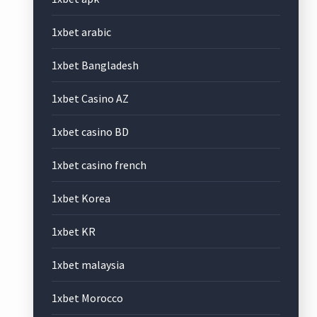
1xbet arabic
1xbet Bangladesh
1xbet Casino AZ
1xbet casino BD
1xbet casino french
1xbet Korea
1xbet KR
1xbet malaysia
1xbet Morocco