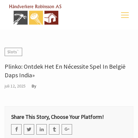
Søk
etter:
Slots`
Plinko: Ontdek Het En Nécessite Spel In België
Daps India»
juli 12, 2025
By
Share This Story, Choose Your Platform!