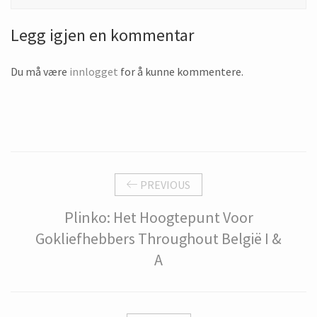
Legg igjen en kommentar
Du må være
innlogget
for å kunne kommentere.
PREVIOUS
Plinko: Het Hoogtepunt Voor
Gokliefhebbers Throughout België I &
A