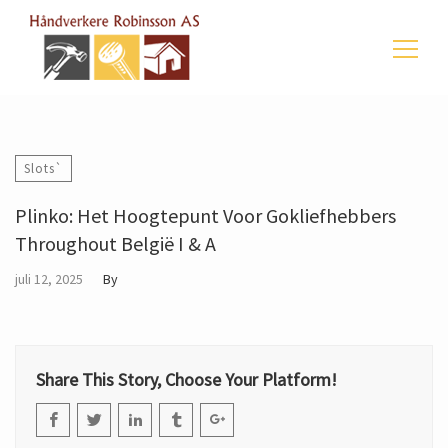
Søk
etter:
Slots`
Plinko: Het Hoogtepunt Voor Gokliefhebbers
Throughout België I & A
juli 12, 2025
By
Share This Story, Choose Your Platform!