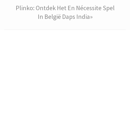
Plinko: Ontdek Het En Nécessite Spel
In België Daps India»
Copyright 2022 Håndverkere Robinsson AS | All Rights
Reserved | Hjemmeside levert av:
Norsk Design & Webtjenester