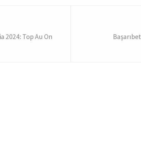
ia 2024: Top Au On
Başarıbet