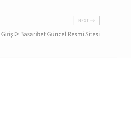
NEXT
 Giriş ᐉ Basaribet Güncel Resmi Sitesi