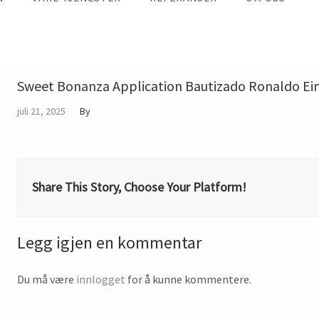
Uncategorized
Sweet Bonanza Application Bautizado Ronaldo Ei
juli 21, 2025
By
Share This Story, Choose Your Platform!
Legg igjen en kommentar
Du må være
innlogget
for å kunne kommentere.