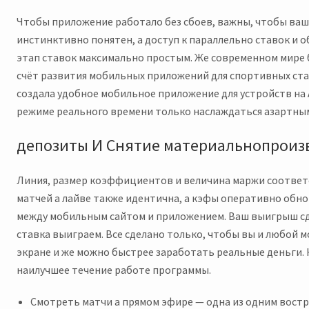
Чтобы приложение работало без сбоев, важны, чтобы ваша
инстинктивно понятен, а доступ к параллельно ставок и
этап ставок максимально простым. Же современном мире 
счёт развития мобильных приложений для спортивных став
создала удобное мобильное приложение для устройств на A
режиме реального времени только наслаждаться азартны
депозиты И Снятие материальнопроиз
Линия, размер коэффициентов и величина маржи соответ
матчей а лайве также идентична, а кэфы оперативно обно
между мобильным сайтом и приложением. Ваш выигрыш сде
ставка выиграем. Все сделано только, чтобы вы и любой 
экране и же можно быстрее заработать реальные деньги. 
наилучшее течение работе программы.
Смотреть матчи а прямом эфире — одна из одним вос