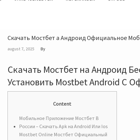
Uncategorized
Скачать Мостбет а Андроид Официальное Мо
august 7, 2025
By
Скачать Мостбет на Андроид Бе
Установить Mostbet Android С 
Content
Мобильное Приложение Мостбет В
России – Скачать Apk на Android Или Ios
Mostbet Online Мостбет Официальный