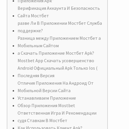
Приложения Apk”
Верификация Аккаунта И Безопасность
Сайта Мостбет
разве Ли В Приложении Мостбет Служба
поддержке?
Разница между Приложением Мостбет а
Мобильным Сайтом
а Скачать Приложение Мостбет Apk?
Mostbet App Скачать усовершенство
Android Официальный Apk Только Ios (
Последняя Версия
Отличия Приложения На Андроид От
Мобильной Версии Сайта
Устанавливаем Приложение
Обзор Приложения Mostbet
Ответственная Игра И Рекомендации
судя Ставкам В Мостбет
Как Использовать Клиент Apk?