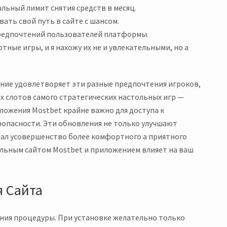
льный лимит снятия средств в месяц.
ать свой путь в сайте с шансом.
предпочтений пользователей платформы.
ые игры, и я нахожу их не и увлекательными, но а
ение удовлетворяет эти разные предпочтения игроков,
х слотов самого стратегических настольных игр —
иложения Mostbet крайне важно для доступа к
опасности. Эти обновления не только улучшают
ал усовершенство более комфортного а приятного
льным сайтом Mostbet и приложением влияет на ваш
 Сайта
ания процедуры. При установке желательно только