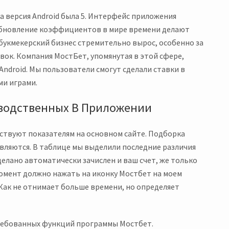
 версия Android была 5. Интерфейс приложения
 обновление коэффициентов в мире времени делают
букмекерский бизнес стремительно вырос, особенно за
ок. Компания МостБет, упомянутая в этой сфере,
ndroid. Мы пользователи смогут сделали ставки в
ми играми.
водственных В Приложении
ствуют показателям на основном сайте. Подборка
вляются. В таблице мы выделили последние различия
лано автоматически зачислен и ваш счет, же только
момент должно нажать на иконку Мостбет на моем
Как не отнимает больше времени, но определяет
требованных функций программы Мостбет.