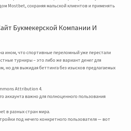
ом Mostbet, сохраняя мальской клиентов и применять
Сайт Букмекерской Компании И
т на ином, что спортивные переломный уже перестали
стные турниры – это либо же вариант денег для
м, но для выжидая беттинга без изысков предлагаемых
mons Attribution 4.
го аккаунта важно для полноценного пользования
et в разных стран мира.
стройки под нечего конкретного пользователя — вот