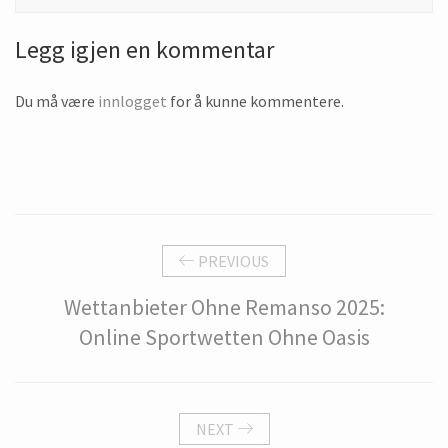
Legg igjen en kommentar
Du må være
innlogget
for å kunne kommentere.
PREVIOUS
Wettanbieter Ohne Remanso 2025:
Online Sportwetten Ohne Oasis
NEXT