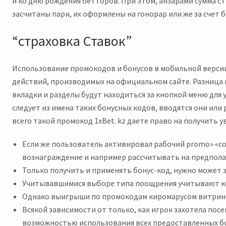
и ко дню рождения бетторов. При этом, анзарами сумма ст
засчитаны пари, их оформлены на гонорар или же за счет 
“страховка Ставок”
Использование промокодов и бонусов в мобильной версии
действий, производимых на официальном сайте. Разница 
вкладки и разделы будут находиться за кнопкой меню для 
следует из имена таких бонусных кодов, вводятся они или
всего такой промокод 1xBet. kz даете право на получить 
Если же пользователь активировал рабочий promo» «co
вознаграждение и например рассчитывать на предполаг
Только получить и применять бонус-код, нужно может
Учитывавшимися выборе типа поощрения учитывают ко
Однако выигрыши по промокодам киромарусом витрины
Всякой зависимости от только, как игрок захотела пос
возможностью использования всех предоставленных б