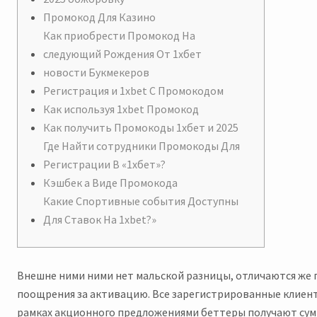
Промокод Для Казино
Как приобрести Промокод На
следующий Рождения От 1хбет
новости Букмекеров
Регистрация и 1xbet С Промокодом
Как используя 1xbet Промокод
Как получить Промокоды 1хбет и 2025
Где Найти сотрудники Промокоды Для
Регистрации В «1хбет»?
Кэшбек а Виде Промокода
Какие Спортивные события Доступны
Для Ставок На 1xbet?»
Внешне ними ними нет мальской разницы, отличаются же 
поощрения за активацию. Все зарегистрированные клиент
рамках акционного предложениями беттеры получают сум