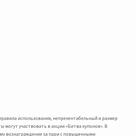
правила использования, непрезентабельный и размер
ы могут участвовать в акции «Битва купонов». В
му вознаграждение за пари с повышенными