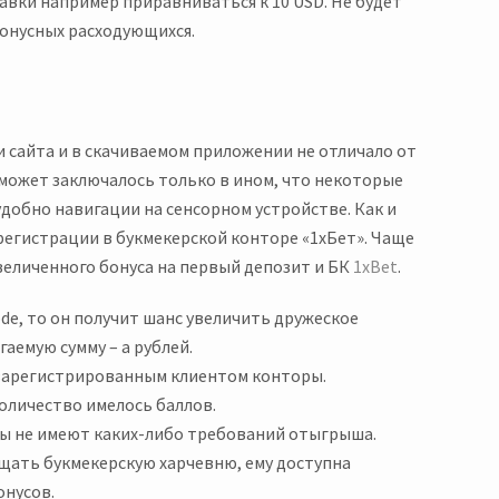
авки например приравниваться к 10 USD. Не будет
бонусных расходующихся.
 сайта и в скачиваемом приложении не отличало от
может заключалось только в ином, что некоторые
удобно навигации на сенсорном устройстве. Как и
 регистрации в букмекерской конторе «1хБет». Чаще
увеличенного бонуса на первый депозит и БК
1xBet
.
de, то он получит шанс увеличить дружеское
аемую сумму – а рублей.
 зарегистрированным клиентом конторы.
личество имелось баллов.
 не имеют каких-либо требований отыгрыша.
ещать букмекерскую харчевню, ему доступна
онусов.