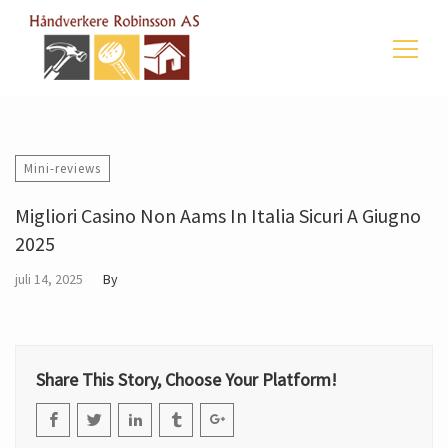
Søk
etter:
Mini-reviews
Migliori Casino Non Aams In Italia Sicuri A Giugno
2025
juli 14, 2025
By
Share This Story, Choose Your Platform!