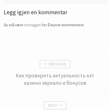
Legg igjen en kommentar
Du må være
innlogget
for å kunne kommentere.
PREVIOUS
Как проверить актуальность кэт
казино зеркало и бонусов
NEXT