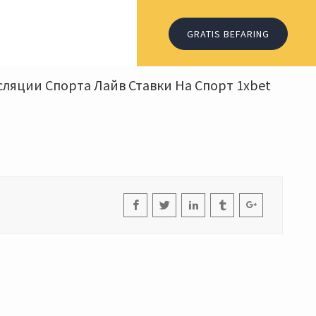
GRATIS BEFARING
ляции Спорта Лайв Ставки На Спорт 1xbet