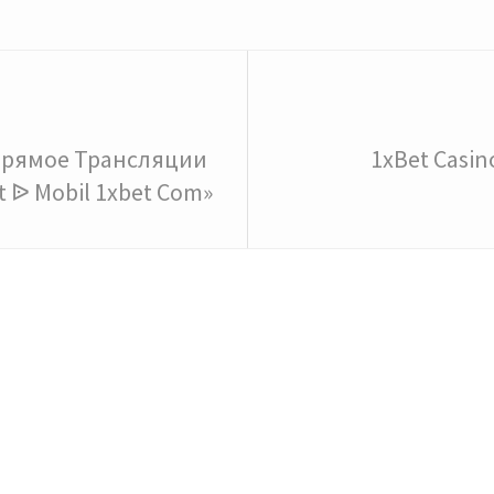
прямое Трансляции
1xBet Casin
 ᐉ Mobil 1xbet Com»