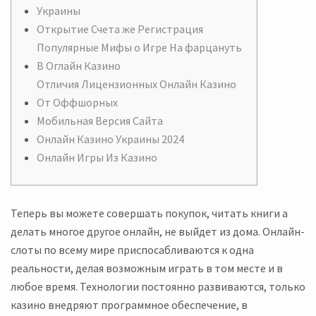
Украины
Открытие Счета же Регистрация
Популярные Мифы о Игре На фарцануть
В Оглайн Казино
Отличия Лицензионных Онлайн Казино
От Оффшорных
Мобильная Версия Сайта
Онлайн Казино Украины 2024
Онлайн Игры Из Казино
Теперь вы можете совершать покупок, читать книги а
делать многое другое онлайн, не выйдет из дома. Онлайн-
слоты по всему мире приспосабливаются к одна
реальности, делая возможным играть в том месте и в
любое время. Технологии постоянно развиваются, только
казино внедряют программное обеспечение, в