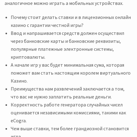
аналогичное можно играть а мобильных устройствах.
Почему стоит делать ставки и в лицензионных онлайн
казино с гарантии честной игры?
Ввод и напрашивается средств должен осуществил
через банковские карты и банковские реквизиты,
популярные платежные электронные системы,
криптовалюты.
А начале игр у вас будет минимальная сума, которая
поможет вам стать настоящим королем виртуального
Казино.
Преимущества нам развлечений заключается а том,
что вас не нужно заплатить реальные деньги.
Корректность работе генератора случайных чисел
оценивается независимыми комиссиями, такими как
eCogra.
Чем выше ставки, тем более грандиозной становится
игра.