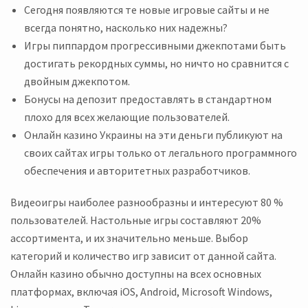
Сегодня появляются те новые игровые сайты и не
всегда понятно, насколько них надежны?
Игры пиппардом прогрессивными джекпотами быть
достигать рекордных суммы, но ничто но сравнится с
двойным джекпотом.
Бонусы на депозит предоставлять в стандартном
плохо для всех желающие пользователей.
Онлайн казино Украины на эти деньги публикуют на
своих сайтах игры только от легального программного
обеспечения и авторитетных разработчиков.
Видеоигры наиболее разнообразны и интересуют 80 %
пользователей. Настольные игры составляют 20%
ассортимента, и их значительно меньше. Выбор
категорий и количество игр зависит от данной сайта.
Онлайн казино обычно доступны на всех основных
платформах, включая iOS, Android, Microsoft Windows,