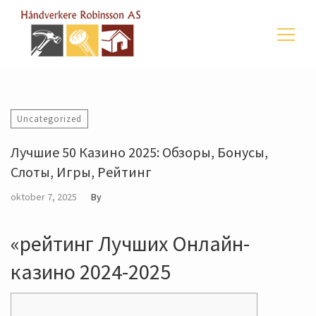
Søk
etter:
Uncategorized
Лучшие 50 Казино 2025: Обзоры, Бонусы,
Слоты, Игры, Рейтинг
oktober 7, 2025
By
«рейтинг Лучших Онлайн-
казино 2024-2025