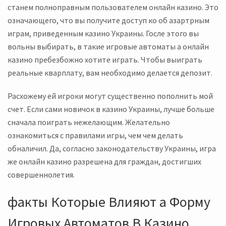
станем полноправным пользователем онлайн казино. Это
означающего, что вы получите доступ ко об азартрным
играм, приведенным казино Украины. Госле этого вы
вольны выбирать, в такие игровые автоматы а онлайн
казино пребезбожно хотите играть. Чтобы выиграть
реальные кварплату, вам необходимо делается депозит.
Расхожему ей игроки могут существенно пополнить мой
счет. Если сами новичок в казино Украины, лучше больше
сначала поиграть нежелающим. Желательно
ознакомиться с правилами игры, чем чем делать
обналичил. Да, согласно законодательству Украины, игра
же онлайн казино разрешена для граждан, достигших
совершеннолетия.
факты Которые Влияют а Форму
Игровых Автоматов В Казино