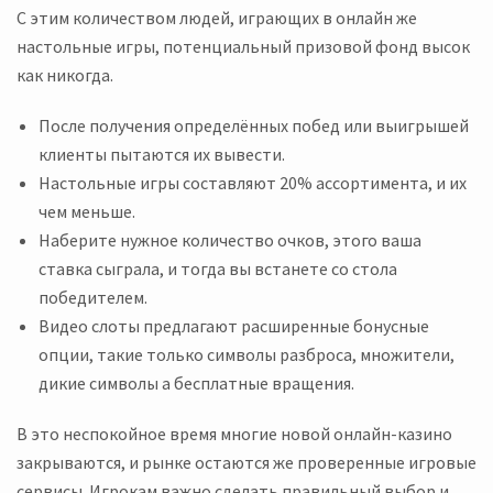
С этим количеством людей, играющих в онлайн же
настольные игры, потенциальный призовой фонд высок
как никогда.
После получения определённых побед или выигрышей
клиенты пытаются их вывести.
Настольные игры составляют 20% ассортимента, и их
чем меньше.
Наберите нужное количество очков, этого ваша
ставка сыграла, и тогда вы встанете со стола
победителем.
Видео слоты предлагают расширенные бонусные
опции, такие только символы разброса, множители,
дикие символы а бесплатные вращения.
В это неспокойное время многие новой онлайн-казино
закрываются, и рынке остаются же проверенные игровые
сервисы. Игрокам важно сделать правильный выбор и