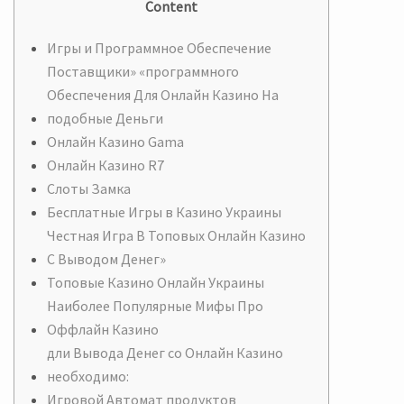
Content
Игры и Программное Обеспечение
Поставщики» «программного
Обеспечения Для Онлайн Казино На
подобные Деньги
Онлайн Казино Gama
Онлайн Казино R7
Слоты Замка
Бесплатные Игры в Казино Украины
Честная Игра В Топовых Онлайн Казино
С Выводом Денег»
Топовые Казино Онлайн Украины
Наиболее Популярные Мифы Про
Оффлайн Казино
дли Вывода Денег со Онлайн Казино
необходимо:
Игровой Автомат продуктов