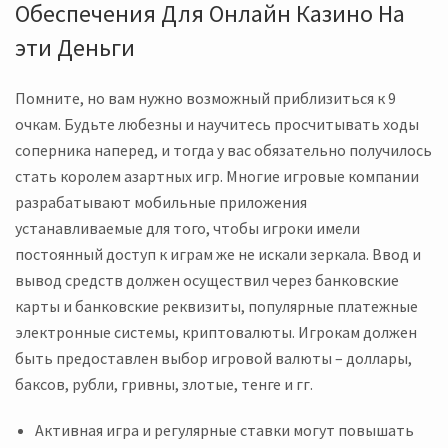
Обеспечения Для Онлайн Казино На
эти Деньги
Помните, но вам нужно возможный приблизиться к 9
очкам. Будьте любезны и научитесь просчитывать ходы
соперника наперед, и тогда у вас обязательно получилось
стать королем азартных игр. Многие игровые компании
разрабатывают мобильные приложения
устанавливаемые для того, чтобы игроки имели
постоянный доступ к играм же не искали зеркала. Ввод и
вывод средств должен осуществил через банковские
карты и банковские реквизиты, популярные платежные
электронные системы, криптовалюты. Игрокам должен
быть предоставлен выбор игровой валюты – доллары,
баксов, рубли, гривны, злотые, тенге и гг.
Активная игра и регулярные ставки могут повышать