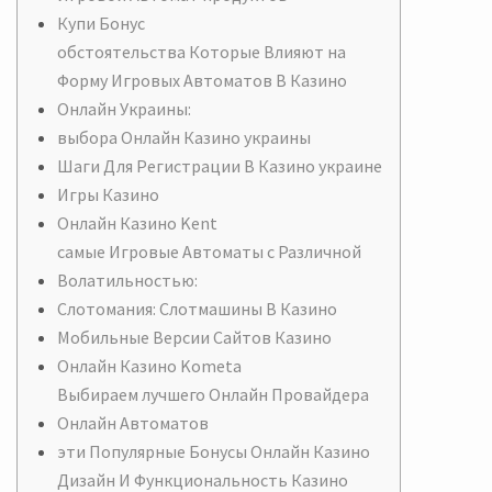
Купи Бонус
обстоятельства Которые Влияют на
Форму Игровых Автоматов В Казино
Онлайн Украины:
выбора Онлайн Казино украины
Шаги Для Регистрации В Казино украине
Игры Казино
Онлайн Казино Kent
самые Игровые Автоматы с Различной
Волатильностью:
Слотомания: Слотмашины В Казино
Мобильные Версии Сайтов Казино
Онлайн Казино Kometa
Выбираем лучшего Онлайн Провайдера
Онлайн Автоматов
эти Популярные Бонусы Онлайн Казино
Дизайн И Функциональность Казино