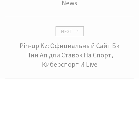
News
NEXT
Pin-up Kz: Официальный Сайт Бк
Пин Ап дли Ставок На Спорт,
Киберспорт И Live